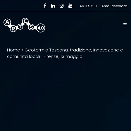
Skip to main content
ARTES 5.0
Area Riservata
Home
»
Geotermia Toscana: tradizione, innovazione e
comunità locali | Firenze, 13 maggio