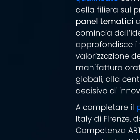
della filiera sul 
panel tematici
a
comincia dall’ide
approfondisce i t
valorizzazione de
manifattura oraf
globali, alla cen
decisivo di innov
A completare il
Italy di Firenze,
Competenza ARTE