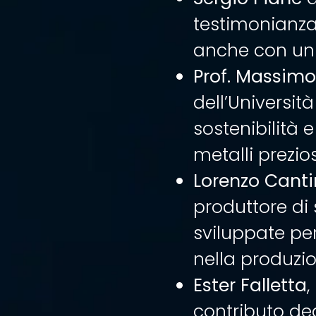
testimonianza
anche con un f
Prof. Massimo
dell’Universit
sostenibilità 
metalli prezio
Lorenzo Canti
produttore di 
sviluppate per 
nella produzio
Ester Falletta
,
contributo ded