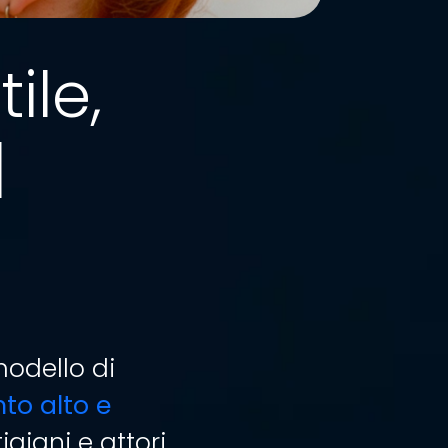
tile,
|
 modello di
to alto e
igiani e attori