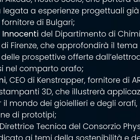
 legata a esperienze progettuali già
ornitore di Bulgari;
 Innocenti
del Dipartimento di Chim
à di Firenze, che approfondirà il tema
e delle prospettive offerte dall’elettr
si nel comparto orafo;
ni
, CEO di Kenstrapper, fornitore di A
stampanti 3D, che illustrerà applicaz
il mondo dei gioiellieri e degli orafi,
ne di prototipi;
 Direttrice Tecnica del Consorzio Phy
icato ai temi della sostenibilità e d