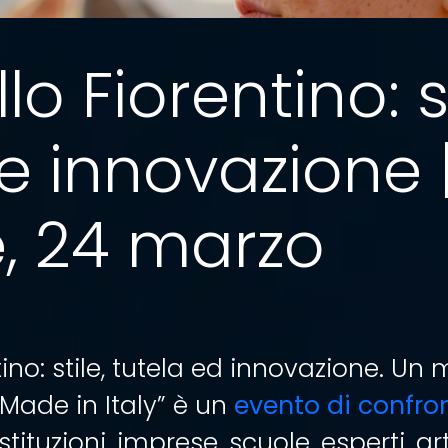
llo Fiorentino: s
 e innovazione 
e, 24 marzo
ntino: stile, tutela ed innovazione. Un
 Made in Italy” è un
evento di confron
tituzioni, imprese, scuole, esperti, art