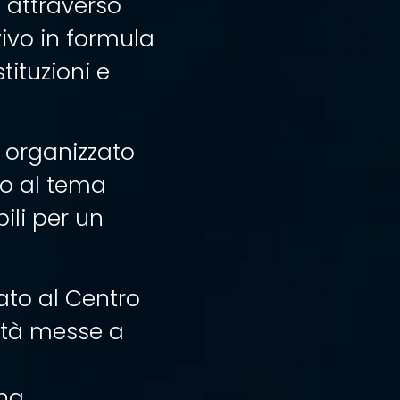
 attraverso
vivo in formula
tituzioni e
 è organizzato
no al tema
ili per un
ato al Centro
nità messe a
una