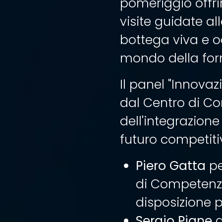
pomeriggio offri
visite guidate al
bottega viva e oc
mondo della for
Il panel "Innovaz
dal Centro di Co
dell'integrazione
futuro competiti
Piero Gatta
pe
di Competenza,
disposizione p
Sergio Piane
d