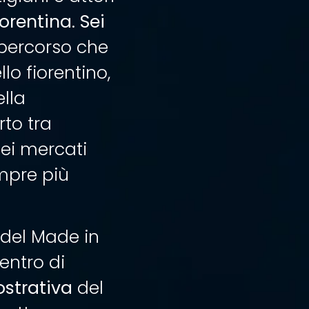
iorentina
.
Sei
percorso che
lo fiorentino,
ella
rto tra
dei mercati
empre più
 del Made in
entro di
ostrativa
del