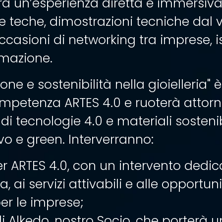
rà un’esperienza diretta e immersiva
le teche, dimostrazioni tecniche dal 
casioni di networking tra imprese, is
mazione.
ione e sostenibilità nella gioielleria"
mpetenza ARTES 4.0 e ruoterà attor
 di
tecnologie 4.0 e materiali sostenib
vo e green.
Interverranno:
r ARTES 4.0, con un intervento dedic
 ai servizi attivabili e alle opportu
er le imprese;
i Alkedo, nostro Socio, che porterà 