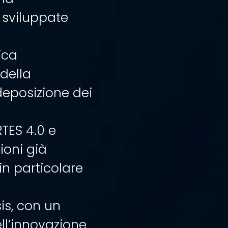
 sviluppate
ica
 della
odeposizione dei
RTES 4.0 e
ioni già
 in particolare
sis, con un
ell’innovazione