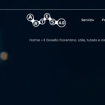
Skip to main content
Servizi
P
Home
»
Il Gioiello Fiorentino: stile, tutela e