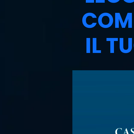
COMP
IL T