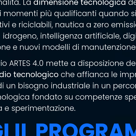
alità. La
dimensione tecnologica
del
i momenti più qualificanti quando si
ivi e riciclabili, nautica a zero emiss
 a idrogeno, intelligenza artificiale, di
one e nuovi modelli di manutenzione
o ARTES 4.0 mette a disposizione dell
dio tecnologico
che affianca le impr
i un bisogno industriale in un perco
nologica fondato su competenze spec
a e sperimentazione.
GI IL PROGR