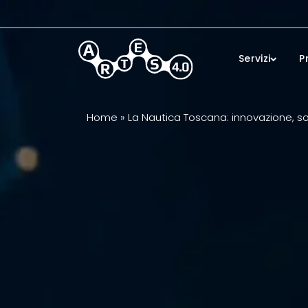
Skip to main content
Servizi
P
Home
»
La Nautica Toscana: innovazione, sos