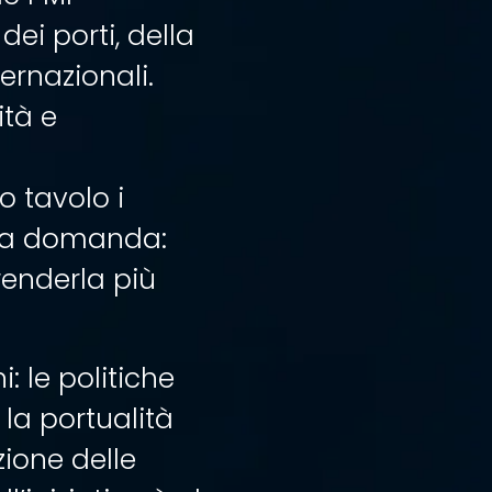
ei porti, della
ernazionali.
ità e
o tavolo i
una domanda:
renderla più
 le politiche
, la portualità
zione delle