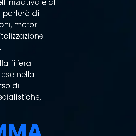
l’iniziativa è al
 parlerà di
ioni, motori
gitalizzazione
.
a filiera
ese nella
rso di
ialistiche,
AMMA