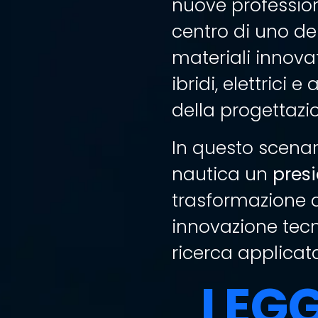
nuove profession
centro di uno de
materiali innovat
ibridi, elettrici e
della progettazi
In questo scenari
nautica un
presi
trasformazione d
innovazione tec
ricerca applicat
LEG