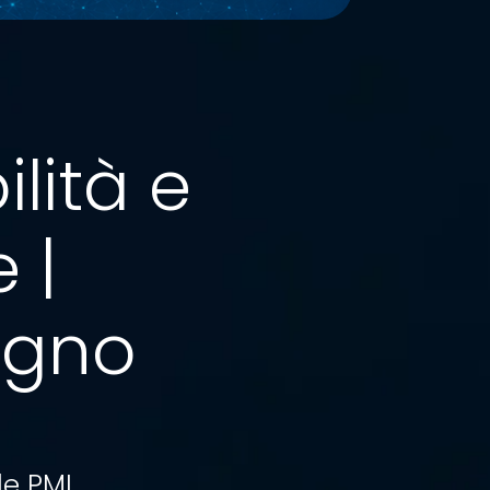
lità e
 |
ugno
le PMI