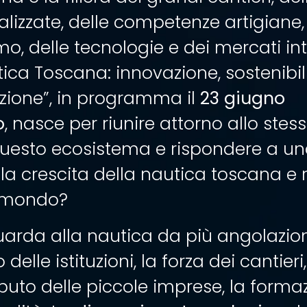
izzate, delle competenze artigiane, d
smo, delle tecnologie e dei mercati int
tica Toscana: innovazione, sostenibil
azione”, in programma il
23 giugno
o
, nasce per riunire attorno allo stess
 questo ecosistema e rispondere a 
a crescita della nautica toscana e 
l mondo?
rda alla nautica da più angolazioni:
lo delle istituzioni, la forza dei cantieri
tributo delle piccole imprese, la forma