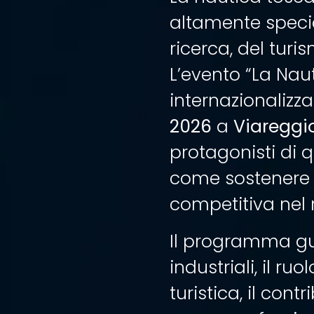
altamente special
ricerca, del turi
L’evento “La Nau
internazionalizz
2026
a
Viareggi
protagonisti di
come sostenere l
competitiva ne
Il programma gua
industriali, il ruo
turistica, il con