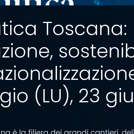
tica Toscana:
zione, sostenibi
zionalizzazione
gio (LU), 23 gi
a è la filiera dei grandi cantieri, del