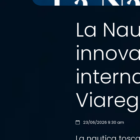
La Nau
innova
interna
Viareg
23/06/2026 9:30 am
La nautica toscan