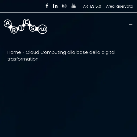
Skip to main content
ARTES 5.0
Area Riservata
Home
»
Cloud Computing alla base della digital
trasformation