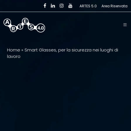
Skip to main content
ARTES 5.0
Area Riservata
Home
»
Smart Glasses, per la sicurezza nei luoghi di
lavoro