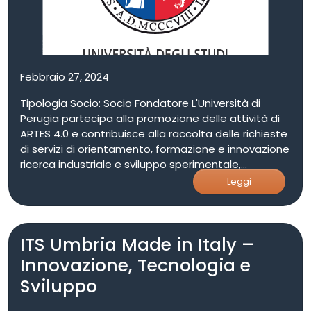
Febbraio 27, 2024
Tipologia Socio: Socio Fondatore L'Università di
Perugia partecipa alla promozione delle attività di
ARTES 4.0 e contribuisce alla raccolta delle richieste
di servizi di orientamento, formazione e innovazione
ricerca industriale e sviluppo sperimentale,
consulenza delle aziende che si rivolgono al Centro
Leggi
di Competenza. Le aree di specializzazione del
"macronodo" UniPG coprono diversi aspetti centrali
rispetto alle tematiche di ARTES4.0 e dell’Industria
ITS Umbria Made in Italy –
4.0 più in generale. Nel suo ruolo di "Macronodo" di
ARTES 4.0, UniPG offre know-how specifico nell'abito
Innovazione, Tecnologia e
delle "Smart Infrastructures", in particolare: -
Sviluppo
applicazioni e strumenti di diagnostica,
monitoraggio, previsione e prevenzione per