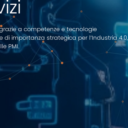
izi
 grazie a competenze e tecnologie
 di importanza strategica per l’Industria 4.0,
le PMI.