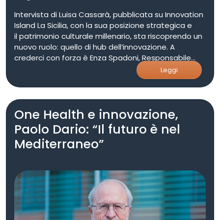
Intervista di Luisa Cassarà, pubblicata su Innovation
Island La Sicilia, con la sua posizione strategica e
il patrimonio culturale millenario, sta riscoprendo un
nuovo ruolo: quello di hub dell’innovazione. A
crederci con forza è Enza Spadoni, Responsabile
Area Trasferimento Tecnologico & Relazioni Esterne
Leggi
del Centro di Competenza ARTES 4.0. Spadoni,
dopo un percorso accademico e professionale
iniziato alla Scuola Superiore Sant’Anna di Pisa, ha
One Health e innovazione,
deciso di riportare il proprio know-how nella sua
terra d’origine. “La politica dell’innovazione in Sicilia
Paolo Dario: “Il futuro è nel
non può prescindere da un modello Mediterraneo”,
Mediterraneo”
afferma, sottolineando quanto l’isola possa essere
protagonista nella creazione di ecosistemi capaci
di generare crescita nei settori tipici del territorio:
dall’agricoltura alla biodiversità, dalla blue economy
all’artigianato e all’industria creativa. Palermo
capitale dell’innovazione sostenibile A Palermo
Artes 4.0, che è un Centro di Competenza ad alta
specializzazione finanziato dal MIMIT, ha creato