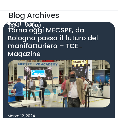
Skip to main content
ARTES 5.0
Area Riservata
Blog Archives
Torna oggi MECSPE, da
Bologna passa il futuro del
manifatturiero – TCE
Magazine
Marzo 12, 2024