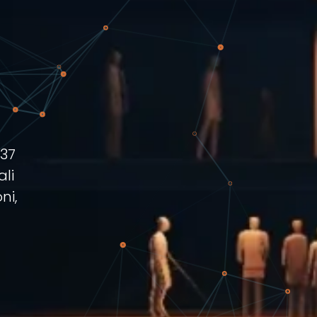
137
ali
ni,