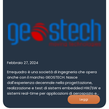
energetico pulito al oposto dei combustibili fossili
nei settori definiti "Hard to Abate,". Dalla fine di
dicembre 2021 NEMESYS è diventata una PMI
innovativa, ed è stata partecipata dal Gruppo
multinazionale Baker Hughes, il quale ha acquisito
circa il 30% delle quote della NEMESYS tramite la
controllata italiana NUOVO PIGNONE HOLDING S.P.A.
Febbraio 27, 2024
Errequadro è una società di ingegneria che opera
anche con il marchio GEOSTECH. Nasce
dall'esperienza decennale nella progettazione,
realizzazione e test di sistemi embedded HW/SW e
sistemi real-time per applicazioni di aerospazio e
difesa, trasporti e industriali e, in modo parallelo, da
Leggi
una lunga esperienza nello sviluppo di applicazioni di