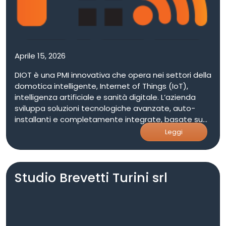
sostenibile. L’adesione favorisce collaborazioni con
imprese e centri di ricerca, valorizzando
competenze in ambiti come robotica, intelligenza
artificiale, automazione e digitalizzazione.
Aprile 15, 2026
DIOT è una PMI innovativa che opera nei settori della
domotica intelligente, Internet of Things (IoT),
intelligenza artificiale e sanità digitale. L’azienda
sviluppa soluzioni tecnologiche avanzate, auto-
installanti e completamente integrate, basate su
modelli predittivi e generativi per Digital Twin. DIOT
Leggi
affianca alle attività di ricerca e sviluppo un’offerta
completa di servizi per la trasformazione digitale
delle imprese, che include consulenza strategica,
Studio Brevetti Turini srl
consulenza software, sviluppo software custom
basato su AI, automazione dei processi aziendali e
integrazione di sistemi. Attraverso DIOT Academy,
l’azienda accompagna i fruitori nel passaggio dalla
formazione all’implementazione concreta