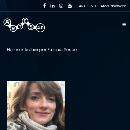
Skip to main content
ARTES 5.0
Area Riservata
Home
»
Archivi per Erminia Pesce