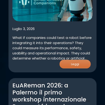
Luglio 3, 2026
What if companies could test a robot before
integrating it into their operations? They
could measure its performance, safety,
usability and operational impact. They could
determine whether a robotics or artificial
intelligence solution can improve a process,
Leggi
automate repetitive tasks or support service
delivery. They could also evaluate how a
robot should be designed, in terms of form,
EuAReman 2026: a
interaction and user experience, to ensure
effective integration into human and
Palermo il primo
organisational environments. These are the
workshop internazionale
objectives behind the new ARTES 4.0 Center
on Robot Companions (RoboCom), a facility