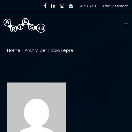
Skip to main content
ARTES 5.0
Area Riservata
Home
»
Archivi per Fabio Lepre