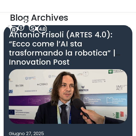
Skip to main content
ARTES 5.0
Area Riservata
Blog Archives
Antonio Frisoli (ARTES 4.0):
“Ecco come l’AI sta
trasformando la robotica” |
Innovation Post
Giugno 27, 2025