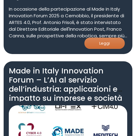
In occasione della partecipazione al Made in Italy
Innovation Forum 2025 a Cernobbio, il presidente di
ARTES 4.0, Prof. Antonio Frisoli, è stato intervistato
dal Direttore Editoriale dell'Innovation Post, Franco
Canna, sulle prospettive della robotica, sempre più
legata a doppio filo agli sviluppi dell’intelligenza
Leggi
artificiale. Il futuro della robotica industriale è
sempre più legato allo sviluppo dell’intelligenza
artificiale, che trasforma i robot in agenti intelligenti,
Made in Italy Innovation
capaci di percepire, elaborare e agire in modo
autonomo. Questo nuovo paradigma, noto come
Forum – L’AI al servizio
Embodied AI, segna una svolta nella relazione tra
dell’industria: applicazioni e
macchine e persone. L’AI sta rivoluzionando tutte le
componenti del robot: la percezione, grazie a
impatto su imprese e società
computer vision e sensoristica avanzata; la
comprensione, potenziata da NLP e AI generativa; e
l’azione, resa sempre più autonoma grazie
all’apprendimento in ambienti simulati. I robot non
vengono più programmati movimento per
movimento, ma addestrati a raggiungere obiettivi,