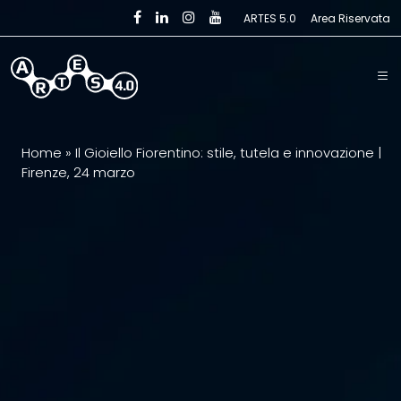
Skip to main content
ARTES 5.0
Area Riservata
Home
»
Il Gioiello Fiorentino: stile, tutela e innovazione |
Firenze, 24 marzo