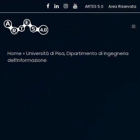
Skip to main content
ARTES 5.0
Area Riservata
Home
»
Università di Pisa, Dipartimento di Ingegneria
dell’Informazione