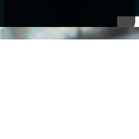
Iscriviti alla newsletter
Rimani aggiornato su notizie e informazioni di possibile
tuo interesse
iscriviti