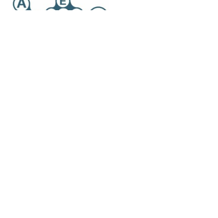
Associazione riconosciuta iscritta al n. 334 del
Registro delle Persone Giuridiche Prefettura di Pisa
– Codice fiscale 90062630505 Partita IVA
02333680508 Numero repertorio economico
amministrativo (REA) PI – 199253
Privacy Policy
Cookie Policy
Credits
© 2026 Artes 4.0. All rights reserved.