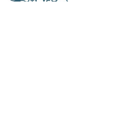
Associazione riconosciuta iscritta al n. 334 del
Registro delle Persone Giuridiche Prefettura di Pisa
– Codice fiscale 90062630505 Partita IVA
02333680508 Numero repertorio economico
amministrativo (REA) PI – 199253
Privacy Policy
Cookie Policy
Credits
© 2026 Artes 4.0. All rights reserved.
Finanziato dall’Unione europea – Next Generation EU