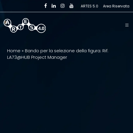
Skip to main content
ARTES 5.0
Area Riservata
Home
»
Bando per la selezione della figura: Rif.
LA73@HUB Project Manager