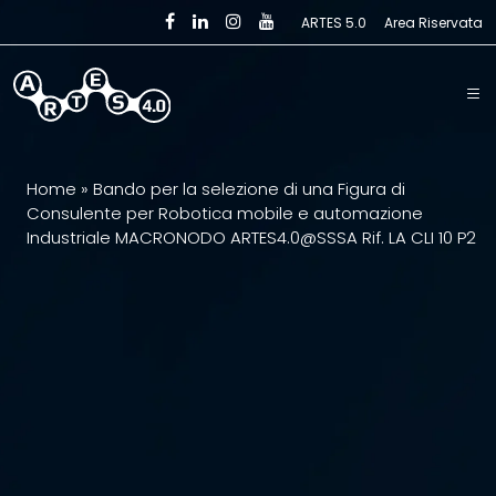
Skip to main content
ARTES 5.0
Area Riservata
Home
»
Bando per la selezione di una Figura di
Consulente per Robotica mobile e automazione
Industriale MACRONODO ARTES4.0@SSSA Rif. LA CLI 10 P2