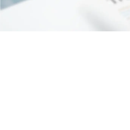
Associazione riconosciuta iscritta al n. 334 del
Registro delle Persone Giuridiche Prefettura di Pisa
– Codice fiscale 90062630505 Partita IVA
02333680508 Numero repertorio economico
amministrativo (REA) PI – 199253
Privacy Policy
Cookie Policy
Credits
© 2026 Artes 4.0. All rights reserved.