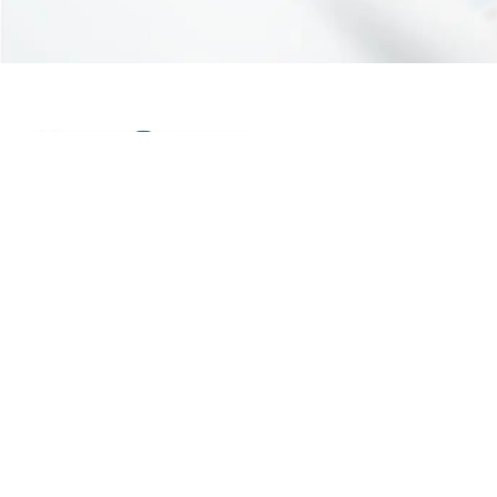
Associazione riconosciuta iscritta al n. 334 del
Registro delle Persone Giuridiche Prefettura di Pisa
– Codice fiscale 90062630505 Partita IVA
02333680508 Numero repertorio economico
amministrativo (REA) PI – 199253
Privacy Policy
Cookie Policy
Credits
© 2026 Artes 4.0. All rights reserved.