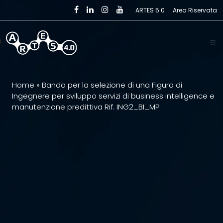
Skip to main content
ARTES 5.0
Area Riservata
Home
»
Bando per la selezione di una Figura di
Ingegnere per sviluppo servizi di business intelligence e
manutenzione predittiva Rif. ING2_BI_MP