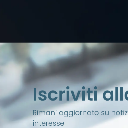
Iscriviti a
Rimani aggiornato su notizi
interesse