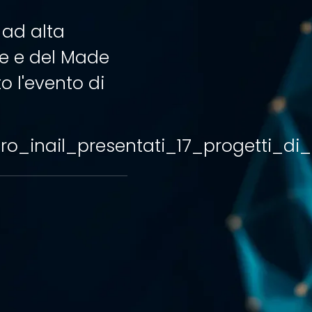
 ad alta
se e del Made
o l'evento di
avoro_inail_presentati_17_progetti_d