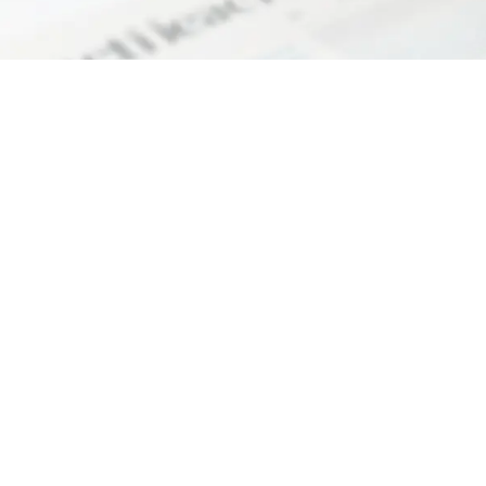
 riconosciuta iscritta al n. 334 del Registro delle Persone 
ce fiscale 90062630505 Partita IVA 02333680508 Numero
vo (REA) PI – 199253