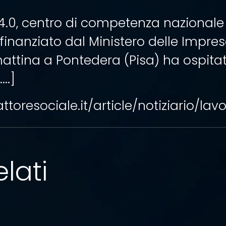
 4.0, centro di competenza nazionale
 finanziato dal Ministero delle Impre
mattina a Pontedera (Pisa) ha ospitat
..]
ttoresociale.it/article/notiziario/l
lati