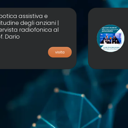
otica assistiva e
itudine degli anziani |
ervista radiofonica al
f. Dario
visita