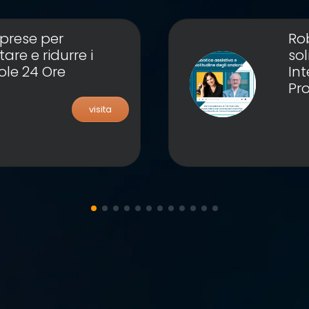
prese per
Rob
are e ridurre i
sol
 Sole 24 Ore
Int
Pro
visita