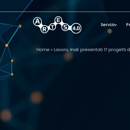
Skip to main content
Servizi
P
Home
»
Lavoro, Inail: presentati 17 progetti