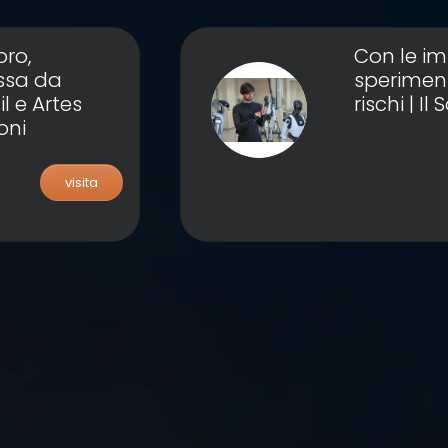
oro,
Con le im
ssa da
speriment
l e Artes
rischi | Il
oni
visita