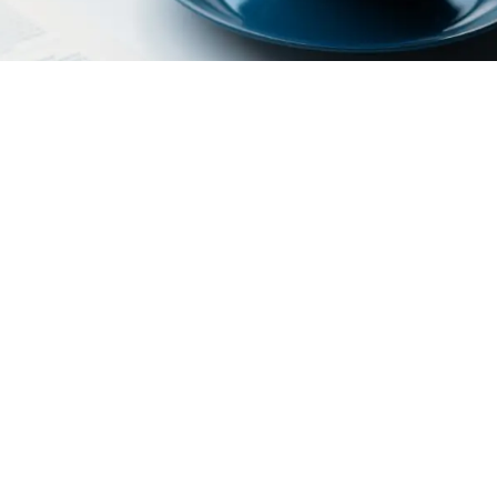
Giuridiche Prefettura di
Privacy
Cookie
Credits
Policy
Policy
 repertorio economico