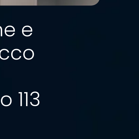
ne e
ecco
 113