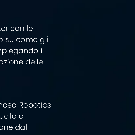
er con le
to su come gli
impiegando i
vazione delle
anced Robotics
tuato a
ione dal