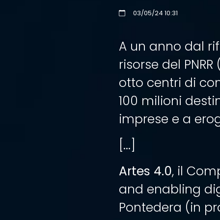
03/05/24 10:31
A un anno dal r
risorse del PNRR 
otto centri di c
100 milioni desti
imprese e a erog
[...]
Artes 4.0
, il Co
and enabling dig
Pontedera (in pro