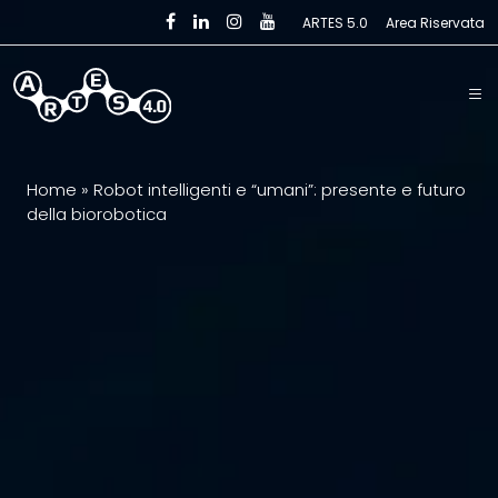
Skip to main content
ARTES 5.0
Area Riservata
Home
»
Robot intelligenti e “umani”: presente e futuro
della biorobotica