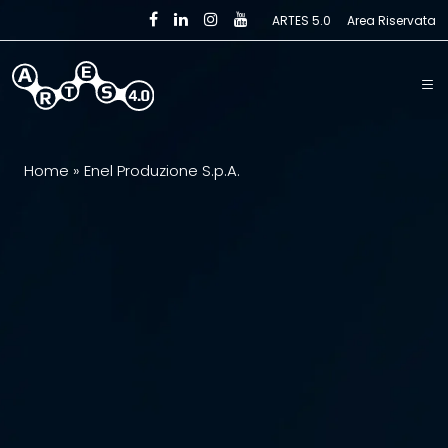
Skip to main content
ARTES 5.0
Area Riservata
Home
»
Enel Produzione S.p.A.