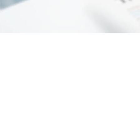
Associazione riconosciuta iscritta al n. 334 del
Registro delle Persone Giuridiche Prefettura di Pisa
– Codice fiscale 90062630505 Partita IVA
02333680508 Numero repertorio economico
amministrativo (REA) PI – 199253
Privacy Policy
Cookie Policy
Credits
© 2026 Artes 4.0. All rights reserved.