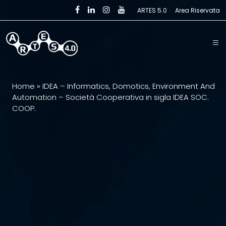
Skip to main content
ARTES 5.0
Area Riservata
Home
»
IDEA – Informatics, Domotics, Environment And
Automation – Società Cooperativa in sigla IDEA SOC.
COOP.