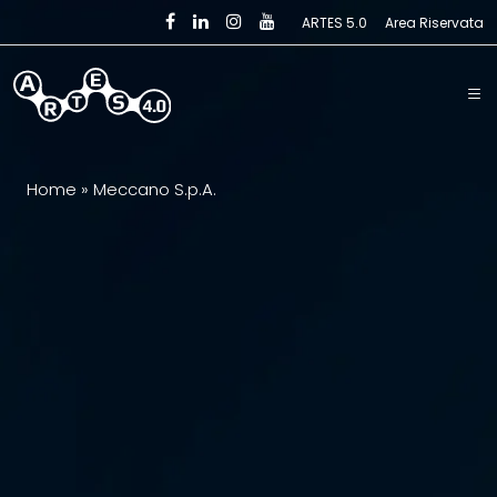
Skip to main content
ARTES 5.0
Area Riservata
Home
»
Meccano S.p.A.