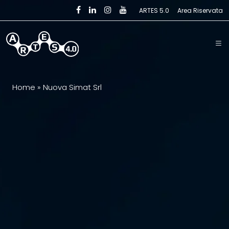
Skip to main content
ARTES 5.0
Area Riservata
Home
»
Nuova Simat Srl