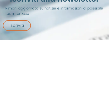
Rimani aggiornato su notizie e informazioni di possibile
tuo interesse
iscriviti
Associazione riconosciuta iscritta al n. 334 del
Registro delle Persone Giuridiche Prefettura di Pisa