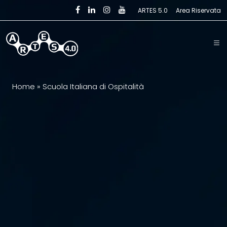
Skip to main content
ARTES 5.0
Area Riservata
Home
»
Scuola Italiana di Ospitalità