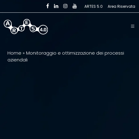
Skip to main content
ARTES 5.0
Area Riservata
Home
»
Monitoraggio e ottimizzazione dei processi
aziendali