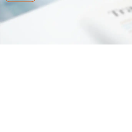
Associazione riconosciuta iscritta al n. 334 del
Registro delle Persone Giuridiche Prefettura di Pisa
– Codice fiscale 90062630505 Partita IVA
02333680508 Numero repertorio economico
amministrativo (REA) PI – 199253
Privacy Policy
Cookie Policy
Credits