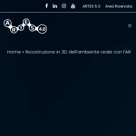
Skip to main content
ARTES 5.0
Area Riservata
Home
»
Ricostruzione in 3D dell’ambiente reale con l’AR