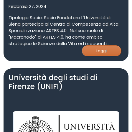
Febbraio 27, 2024
Tipologia Socio: Socio Fondatore L'Università di
Siena partecipa al Centro di Competenza ad Alta
Specializzazione ARTES 4.0. Nel suo ruolo di
"Macronodo" di ARTES 4.0, ha come ambito
strategico le Scienze della Vita ed i seguenti
obiettivi e aree tematiche: - automazione di
Leggi
processi produttivi, gestione di Big Data, Robotica,
Intelligenza Artificiale per applicazioni nella Medicina
Personalizzata e di Precisione e sviluppo sostenibile
Università degli studi di
di Biotech-farma, agrifood, bioeconomia e industria
bio-based. - Tecnologie ed applicazioni basate su
Firenze (UNIFI)
Intelligenza Artificiale per l’elaborazione,
l’integrazione ed analisi di dati provenienti
dall’ambito sanitario e farmaceutico, tali da fornire
previsioni o raccomandazioni per la diagnosi, la
terapia, lo stato di salute, lo stile di vita, la nutrizione
definendo nuovi modelli sanitari e migliorando gli
esiti terapeutici, nell’ottica di una crescita