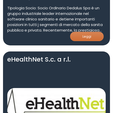
Tipologia Socio: Socio Ordinario Dedalus Spa è un
gruppo industriale leader internazionale nel
software clinico sanitario e detiene importanti
posizioni in tutti j segmenti di mercato della sanita
pubblica e privata. Recentemente, la prestigiosa
società di ranking internazionale KLA5, ha inserito
Leggi
Dedalus e Medasys al terzo posta della classifica
per i nuovi progetti clinici a livello mondiale. Con
oltre 1500 ospedali clienti nel mondo in 30 Paesi,
eHealthNet S.c. a r.l.
centinaia di Health Authority e oltre 23.000 Medici di
medicina generale, Dedalus rappresenta il massimo
livello di esperienza e completezza funzionale nel
settore dei sistemi a supporto dei processi clinico
sanitari.