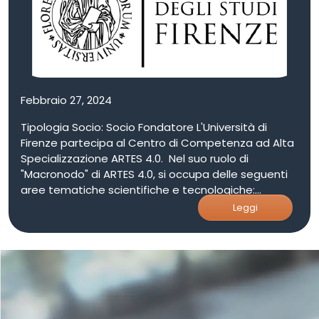
sostenibile del servizio sanitario. - Sviluppo di
sistemi didattico-formativi innovativi immersivi con
Realtà Virtuale e Aumentata nel settore Biotech-
farma, agrifood, bio-based, bioeconomia, sanità e
più in generale nell'healthcare. Dipartimenti di
Eccellenza finanziati dal MIUR: Dipartimento
Biotecnologie, Chimica e Farmacia – DBCF
Febbraio 27, 2024
Tipologia Socio: Socio Fondatore L'Università di
Firenze partecipa al Centro di Competenza ad Alta
Specializzazione ARTES 4.0. Nel suo ruolo di
"Macronodo" di ARTES 4.0, si occupa delle seguenti
aree tematiche scientifiche e tecnologiche:
•Sistemi di produzione avanzati, robotizzati e
Leggi
connessi, supply chain, sistemi embedded, IoT, reti
di telecomunicazione; • Soluzioni avanzate per:
data science, big data, machine learning e data
analytics, business intelligence (data warehouse &
data mining); • Nanotecnologie e materiali
nanostrutturati innovativi, materiali compositi,
formulazioni, chimica industriale, chimica applicata;