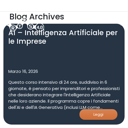
Skip to main content
ARTES 5.0
Area Riservata
Blog Archives
AI – Intelligenza Artificiale per
le Imprese
Marzo 16, 2026
Questo corso intensivo di 24 ore, suddiviso in 6
giornate, è pensato per imprenditori e professionisti
che desiderano integrare l'Intelligenza Artificiale
nelle loro aziende. Il programma copre i fondamenti
dell'AI e dell'IA Generativa (inclusi LLM come
ChatGPT, Google Gemini e Anthropic Claude) , le
Leggi
questioni di rischio, compliance ed etica (GDPR, AI
Act, proprietà intellettuale) , e le tecniche avanzate