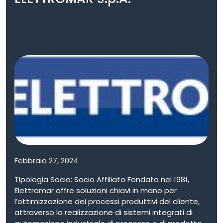
tecnologia wireless 6LoWPAN e LoRaWAN), gateway
e applicazioni Cloud. I suoi sistemi (sensori per
predictive maintenance, gateway e piattaforma
Cloud) sono attualmente installati nella centrale
ENEL di Brindisi.
Febbraio 27, 2024
Tipologia Socio: Socio Affiliato Fondata nel 1981,
Elettromar offre soluzioni chiavi in mano per
l’ottimizzazione dei processi produttivi del cliente,
attraverso la realizzazione di sistemi integrati di