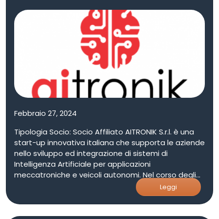
Febbraio 27, 2024
Tipologia Socio: Socio Affiliato AITRONIK S.r.l. è una
start-up innovativa italiana che supporta le aziende
nello sviluppo ed integrazione di sistemi di
Intelligenza Artificiale per applicazioni
meccatroniche e veicoli autonomi. Nel corso degli
anni, l'azienda si è sempre più specializzata nel
Leggi
Machine Learning, nello sviluppo di codice su
piattaforme di super-computing per AI ed
Embedded System Real Time, e nell’integrazione su