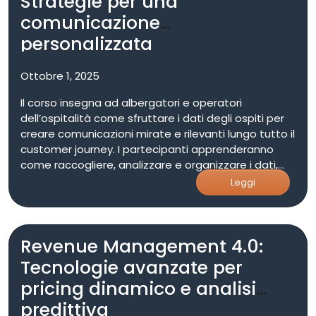
Strategie per una
comunicazione
personalizzata
Ottobre 1, 2025
Il corso insegna ad albergatori e operatori
dell’ospitalità come sfruttare i dati degli ospiti per
creare comunicazioni mirate e rilevanti lungo tutto il
customer journey. I partecipanti apprenderanno
come raccogliere, analizzare e organizzare i dati,
utilizzare CRM evoluti e software di marketing
Leggi
automation, e segmentare le audience in modo
efficace. Viene dato spazio all’uso dell’intelligenza
artificiale per automatizzare la segmentazione,
Revenue Management 4.0:
generare contenuti personalizzati, prevedere
comportamenti e suggerire azioni di marketing
Tecnologie avanzate per
basate su modelli predittivi. L’IA sarà inoltre
pricing dinamico e analisi
utilizzata per ottimizzare le campagne multicanale
e migliorare le performance di engagement. Il corso
predittiva