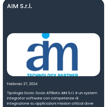
AIM S.r.l.
Robot Autonomi e Sistemi Meccatronici. Ha
sviluppato e integrato sistemi di Intelligenza
Artificiale per veicoli autonomi aerei, terrestri e
marini, interfacce uomo-macchina e sistemi
interattivi uomo-robot.
Febbraio 27, 2024
Tipologia Socio: Socio Affiliato AIM S.r.l. è un system
integrator software con competenze di
integrazione su applicazioni mission critical dove