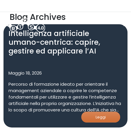
Skip to main content
ARTES 5.0
Area Riservata
Blog Archives
Intelligenza artificiale
umano-centrica: capire,
gestire ed applicare l’AI
Maggio 18, 2026
Percorso di formazione ideato per orientare il
management aziendale a coprire le competenze
fondamentali per utilizzare e gestire l’intelligenza
artificiale nella propria organizzazione. L’iniziativa ha
lo scopo di promuovere una cultura dell’IA che sia
etica, trasparente e orientata alla centralità della
Leggi
persona, integrando la tecnologia nei processi
innovativi senza perdere di vista il ruolo umano. Il