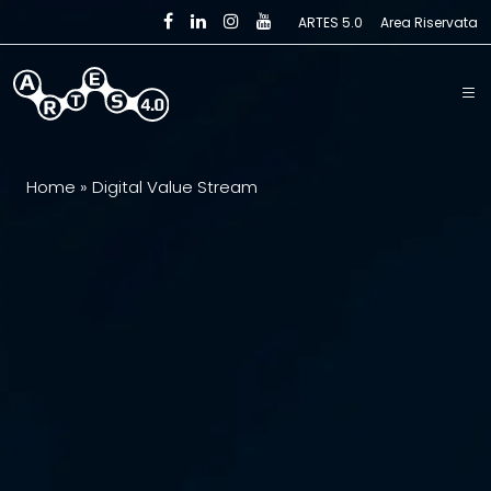
Skip to main content
ARTES 5.0
Area Riservata
Home
»
Digital Value Stream