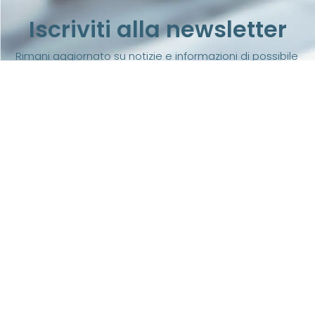
Iscriviti alla newsletter
Rimani aggiornato su notizie e informazioni di possibile
tuo interesse
iscriviti