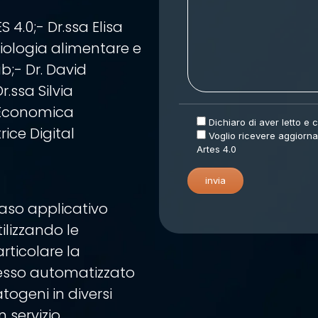
S 4.0;- Dr.ssa Elisa
biologia alimentare e
b;- Dr. David
r.ssa Silvia
 Economica
Dichiaro di aver letto e
ice Digital
Voglio ricevere aggiornam
Artes 4.0
caso applicativo
ilizzando le
articolare la
cesso automatizzato
togeni in diversi
n servizio