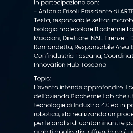
In partecipazione con:
- Antonio Frisoli, Presidente di ARTE
Testa, responsabile settori micro
biologia molecolare Biochemie La
Maccioni, Direttore INAIL Firenze;- D
Ramondetta, Responsabile Area
Confindustria Toscana, Coordinatr
Innovation Hub Toscana
Topic:
L’evento intende approfondire il 
dell’azienda Biochemie Lab che ut
tecnologie di Industria 4.0 ed in p
robotica, sta realizzando un pro
per le analisi di contaminanti e pa
ambiti applicativi, offrendo così u