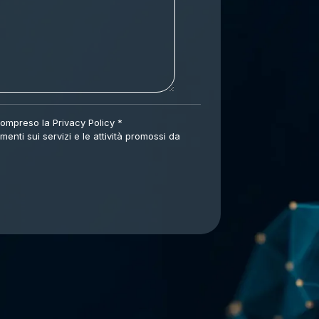
 compreso la
Privacy Policy
*
enti sui servizi e le attività promossi da