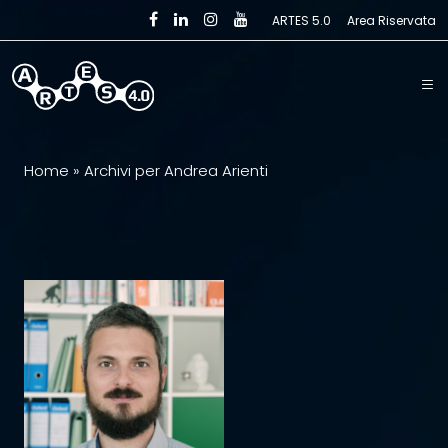
Skip to main content
ARTES 5.0
Area Riservata
Home
»
Archivi per Andrea Arienti