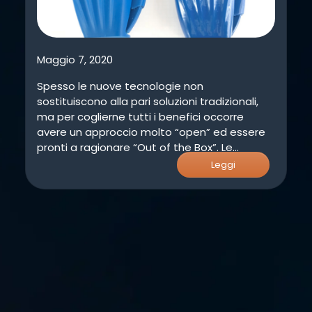
Maggio 7, 2020
Spesso le nuove tecnologie non
sostituiscono alla pari soluzioni tradizionali,
ma per coglierne tutti i benefici occorre
avere un approccio molto “open” ed essere
pronti a ragionare “Out of the Box”. Le
tecnologie di manifattura additiva riescono a
Leggi
liberare il progettista da molti vincoli fino ad
oggi ineludibili (altro…)