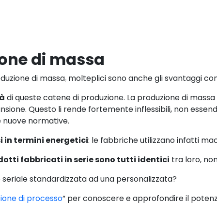
ione di massa
oduzione di massa, molteplici sono anche gli svantaggi con
 seriale a personalizzata
tà
di queste catene di produzione. La produzione di massa 
sione. Questo li rende fortemente inflessibili, non esse
e nuove normative.
 in termini energetici
: le fabbriche utilizzano infatti m
dotti fabbricati in serie sono tutti identici
tra loro, non
 seriale standardizzata ad una personalizzata?
zione di processo
” per conoscere e approfondire il potenzi