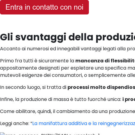
Gli svantaggi della produz
Accanto ai numerosi ed innegabili vantaggi legati alla pr
Home
»
Manifattura additiva: da produzione
Primo fra tutti è sicuramente la
mancanza di flessibili
appositamente designati per espletare una specifica man
mutevoli esigenze dei consumatori, o semplicemente all
In secondo luogo, si tratta di
processi molto dispendiosi
Infine, la produzione di massa è tutto fuorché unica:
i pro
Come abilitare, quindi, il cambiamento da una produzione
Leggi anche: “
La manifattura additiva e la reingegnerizza