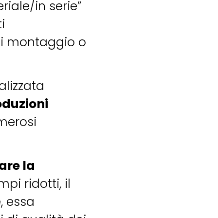
riale/in serie”
i
 di montaggio o
alizzata
oduzioni
merosi
re la
i ridotti, il
e, essa