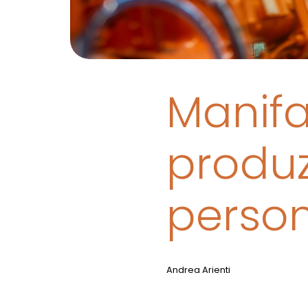
Manifa
produz
person
Andrea Arienti