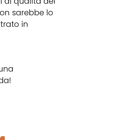
 di qualità dei
non sarebbe lo
rato in
 una
da!