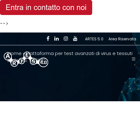
Skip to main content
-->
ARTES 5.0
Area Riservata
Home
»
Piattaforma per test avanzati di virus e tessuti
biologici: “LASSIE”