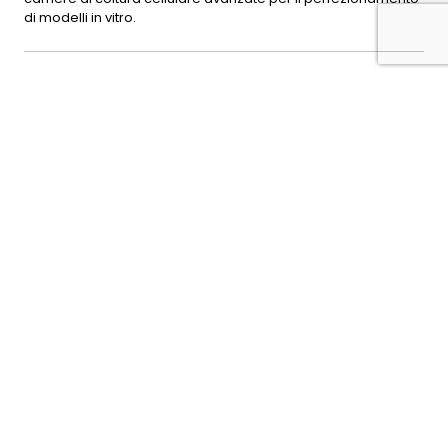
di modelli in vitro.
post correlati
Robots to test before you invest: ARTES 4.0 launches
RoboCom, Italy’s first Center on Robot Companions