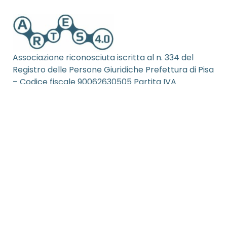
Associazione riconosciuta iscritta al n. 334 del
Registro delle Persone Giuridiche Prefettura di Pisa
– Codice fiscale 90062630505 Partita IVA
02333680508 Numero repertorio economico
amministrativo (REA) PI – 199253
Privacy Policy
Cookie Policy
Credits
© 2026 Artes 4.0. All rights reserved.