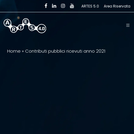
Skip to main content
ARTES 5.0
Area Riservata
Home
»
Contributi pubblici ricevuti anno 2021