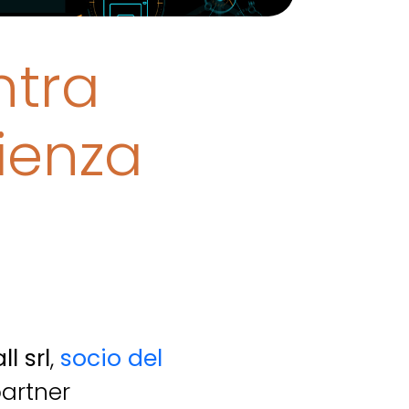
ntra
rienza
l srl
,
socio del
artner