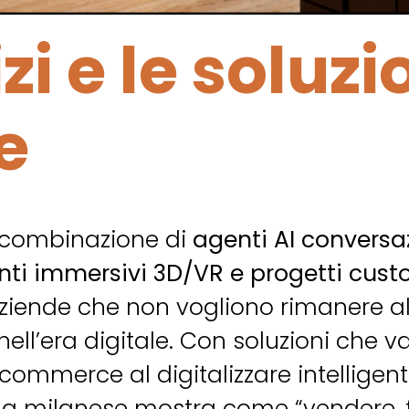
izi e le soluzi
e
combinazione di
agenti AI conversa
ti immersivi 3D/VR e progetti cust
aziende che non vogliono rimanere 
 nell’era digitale. Con soluzioni che 
-commerce al digitalizzare intelligen
nda milanese mostra come “vendere, 