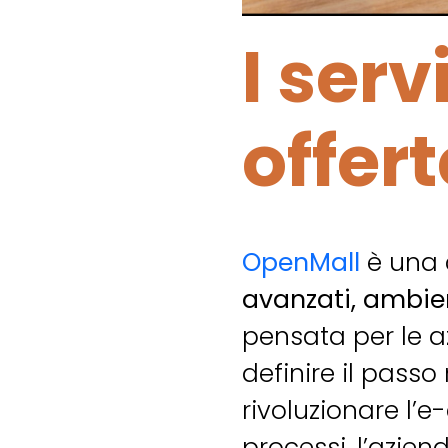
I serv
offert
OpenMall
è una 
avanzati, ambien
pensata per le 
definire il passo
rivoluzionare l’e
processi, l’azie