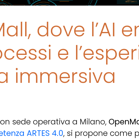
ll, dove l’AI e
ocessi e l’espe
a immersiva
con sede operativa a Milano,
OpenMal
tenza ARTES 4.0
, si propone come p