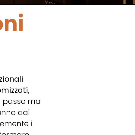
oni
zionali
omizzati
,
al passo ma
vanno dal
temente i
formare,