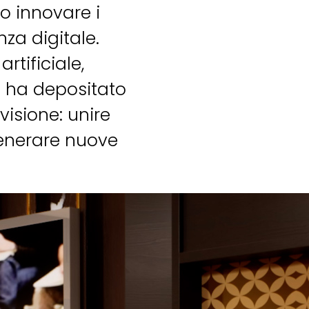
o innovare i
za digitale.
tificiale,
a ha depositato
visione: unire
 generare nuove