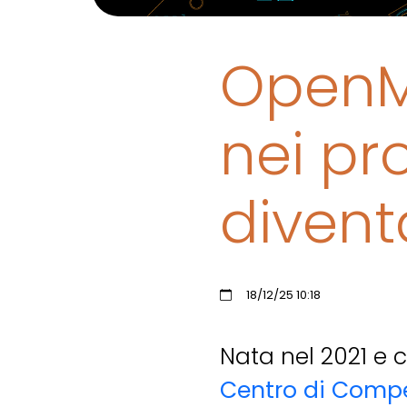
OpenMa
nei pr
divent
18/12/25 10:18
Nata nel 2021 e 
Centro di Compe