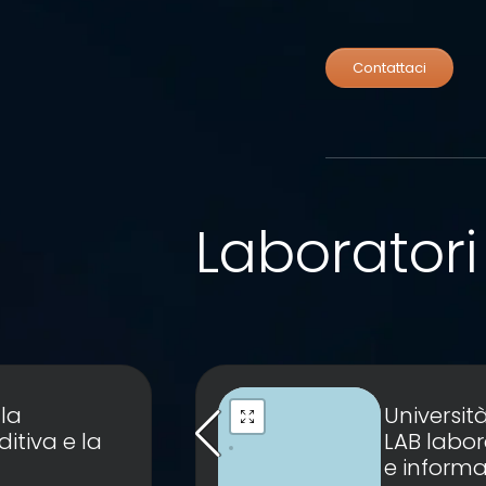
Contattaci
Laboratori 
la
Università
itiva e la
LAB labora
e informa