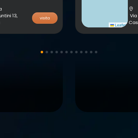
a
ntini 13,
Via 
visita
a
Cas
Leaflet