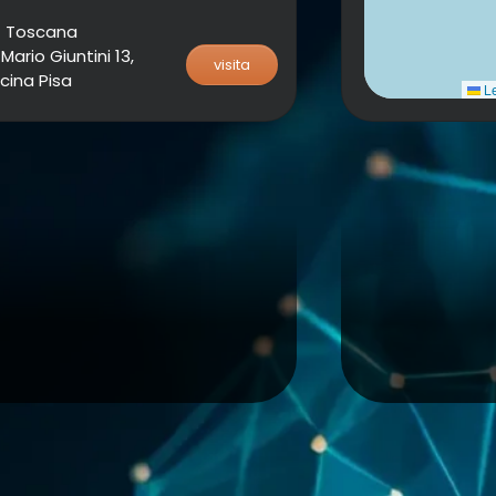
Toscana
Mario Giuntini 13,
visita
cina Pisa
Le