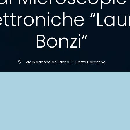
ettroniche “Lau
Bonzi”
Via Madonna del Piano 10, Sesto Fiorentino