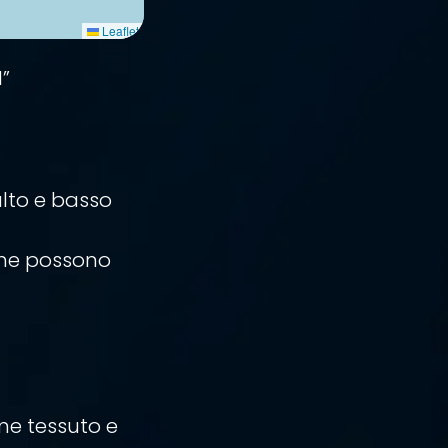
Leaflet
”
 alto e basso
 che possono
ome tessuto e