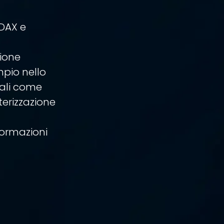
EDAX e
sione
mpio nello
iali come
terizzazione
formazioni