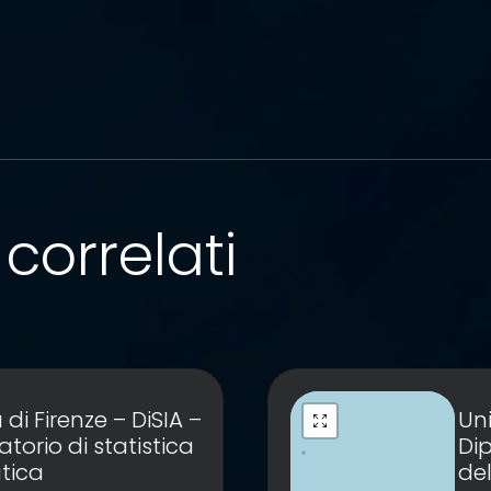
correlati
 di Firenze – DiSIA –
Uni
torio di statistica
Di
tica
del