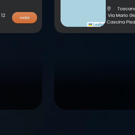
Toscan
 12
Via Mario Giu
visita
Cascina Pis
Leaflet