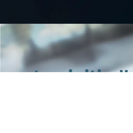
Iscriviti a
Rimani aggiornato su notizi
interesse
iscriviti