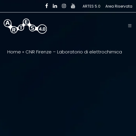
Skip to main content
ARTES 5.0
Area Riservata
Home
»
CNR Firenze – Laboratorio di elettrochimica