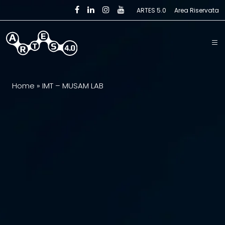
Skip to main content
ARTES 5.0
Area Riservata
Home
»
IMT – MUSAM LAB