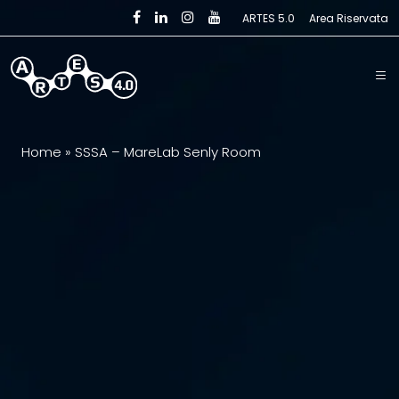
Skip to main content
ARTES 5.0
Area Riservata
Home
»
SSSA – MareLab Senly Room