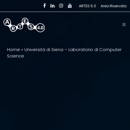
Skip to main content
ARTES 5.0
Area Riservata
Home
»
Università di Siena – Laboratorio di Computer
Science