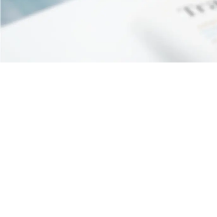
Associazione riconosciuta iscritta al n. 334 del
Registro delle Persone Giuridiche Prefettura di Pisa
– Codice fiscale 90062630505 Partita IVA
02333680508 Numero repertorio economico
amministrativo (REA) PI – 199253
Privacy Policy
Cookie Policy
Credits
© 2026 Artes 4.0. All rights reserved.