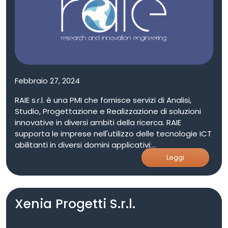
robotici e sistemi di interazione basati su linguaggio
naturale. • Piattaforma robotica mobile basata su
Roomba Sviluppo di modelli ed algoritmi di
navigazione in ambienti non strutturati per il
monitoraggio ambientale, la sicurezza, il supporto
ad attività industriali Indirizzo: CNR Area della
Ricerca, via Ugo La Malfa, 153, Palermo
Febbraio 27, 2024
RAIE s.r.l. è una PMI che fornisce servizi di Analisi,
Studio, Progettazione e Realizzazione di soluzioni
innovative in diversi ambiti della ricerca. RAIE
supporta le imprese nell'utilizzo delle tecnologie ICT
abilitanti in diversi domini applicativi:
Agroalimentare, Economia del Mare, Scienze della
Leggi
Vita, Energia, Smart Cyties & Communities, Turismo
BeniCulturali e Cultura. RAIE fornisce anche servizi di
supporto ingegneristico per la predisposizione di
Xenia Progetti S.r.l.
progetti di ricerca. La società ha un'esperienza
pluriennale nella preparazione di proposte vincenti
in risposta a bandi regionali nazionali e europei.