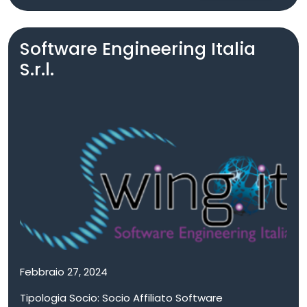
l’Integrazione di Sistemi e di estendere il suo campo
d’azione in Italia e all’estero anche in altri settori
Software Engineering Italia
quali le Telecomunicazioni, la Sanità, la Pubblica
Amministrazione, la Gestione Documentale.
S.r.l.
Febbraio 27, 2024
Tipologia Socio: Socio Affiliato Software