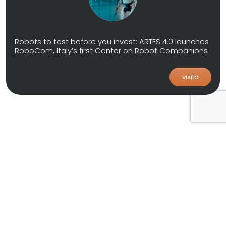
Robots to test before you invest: ARTES 4.0 launches
RoboCom, Italy’s first Center on Robot Companions
visita