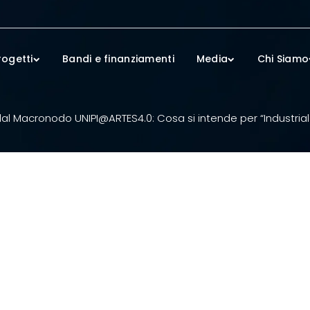
rogetti
Bandi e finanziamenti
Media
Chi Siamo
 Macronodo UNIPI@ARTES4.0: Cosa si intende per “Industrial 