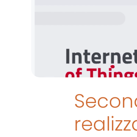
Secon
realiz