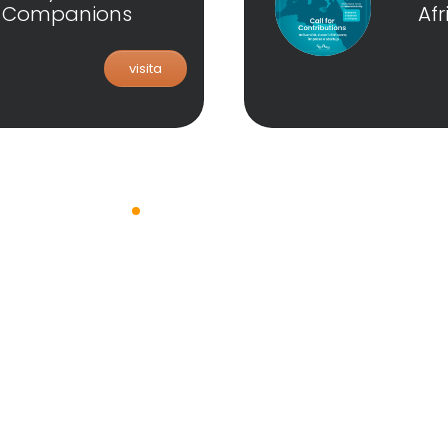
t Companions
Af
visita