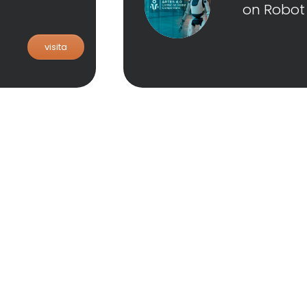
on Robo
visita