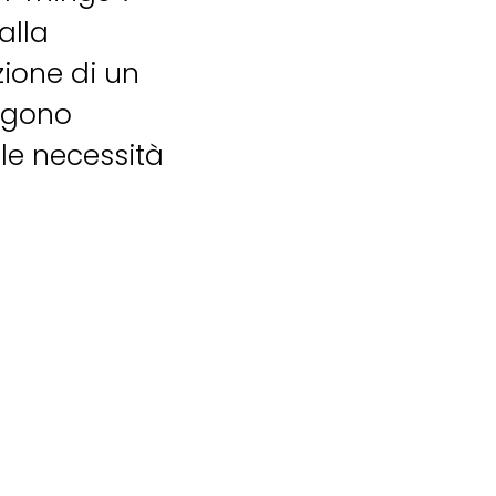
alla
zione di un
engono
lle necessità