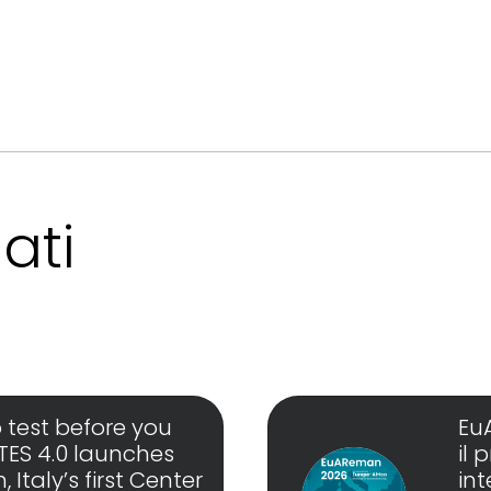
ati
 test before you
Eu
RTES 4.0 launches
il
Italy’s first Center
in