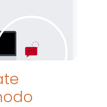
ate
onodo