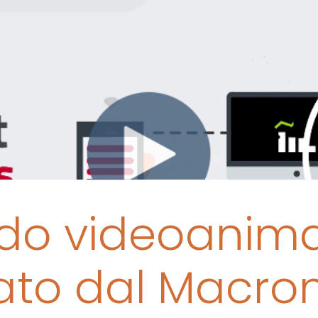
do videoanim
zato dal Macr