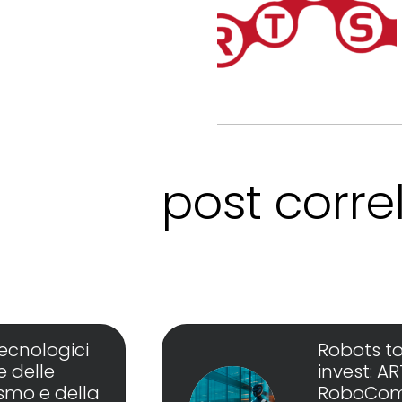
post correl
tecnologici
Robots to
e delle
invest: A
ismo e della
RoboCom, 