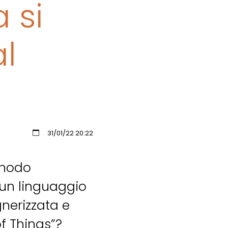
 si
al
31/01/22 20:22
onodo
 un linguaggio
nerizzata e
of Things”?