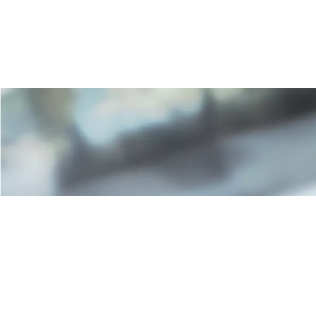
Iscriviti a
Rimani aggiornato su notizi
interesse